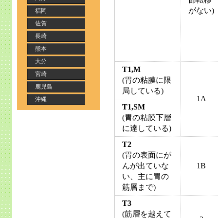
がない)
福岡
佐賀
長崎
熊本
大分
T1,M
宮崎
(胃の粘膜に限
鹿児島
局している)
1A
沖縄
T1,SM
(胃の粘膜下層
に達している)
T2
(胃の表面にが
んが出ていな
1B
い、主に胃の
筋層まで)
T3
(筋層を越えて