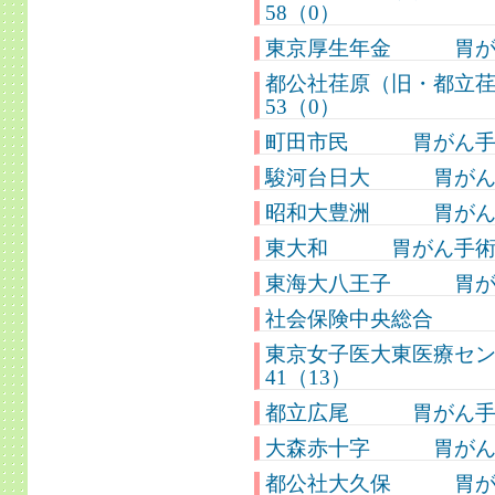
58（0）
東京厚生年金 胃がん
都公社荏原（旧・都
53（0）
町田市民 胃がん手術
駿河台日大 胃がん手
昭和大豊洲 胃がん手術
東大和 胃がん手術件
東海大八王子 胃がん
社会保険中央総合 胃
東京女子医大東医療
41（13）
都立広尾 胃がん手術
大森赤十字 胃がん手
都公社大久保 胃がん