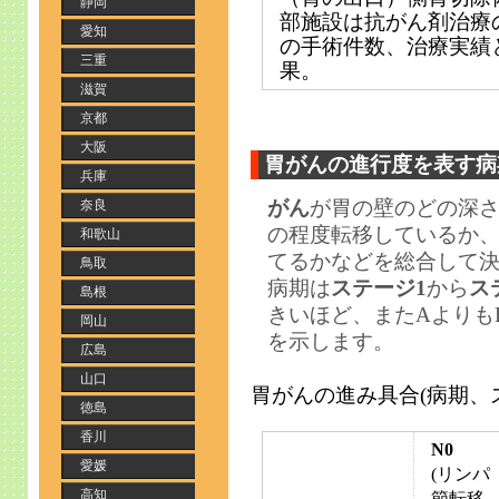
静岡
部施設は抗がん剤治療の
愛知
の手術件数、治療実績
三重
果。
滋賀
京都
大阪
胃がんの進行度を表す病
兵庫
がん
が胃の壁のどの深
奈良
の程度転移しているか
和歌山
てるかなどを総合して
鳥取
病期は
ステージ1
から
ス
島根
きいほど、またAよりも
岡山
を示します。
広島
山口
胃がんの進み具合(病期、
徳島
香川
N0
愛媛
(リンパ
高知
節転移