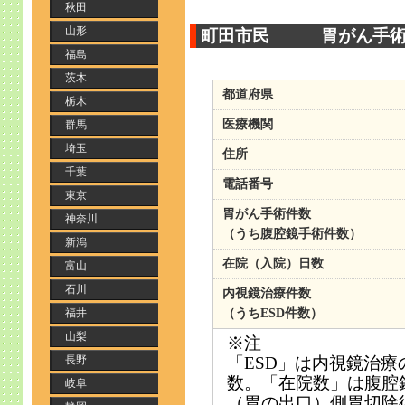
秋田
山形
町田市民 胃がん手術件
福島
茨木
都道府県
栃木
医療機関
群馬
埼玉
住所
千葉
電話番号
東京
胃がん手術件数
神奈川
（うち腹腔鏡手術件数）
新潟
在院（入院）日数
富山
石川
内視鏡治療件数
福井
（うちESD件数）
山梨
※注
長野
「ESD」は内視鏡治
数。「在院数」は腹腔
岐阜
（胃の出口）側胃切除