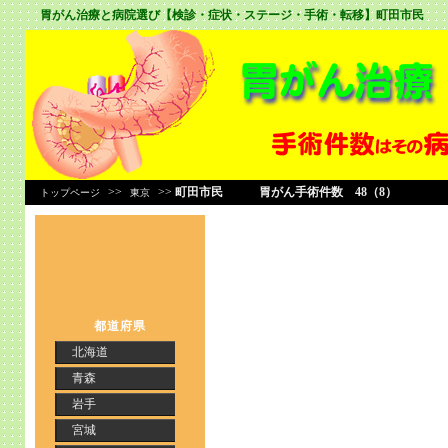
胃がん治療と病院選び【検診・症状・ステージ・手術・転移】
町田市民
>>
>>
町田市民 胃がん手術件数 48（8）
トップページ
東京
都道府県
北海道
青森
岩手
宮城