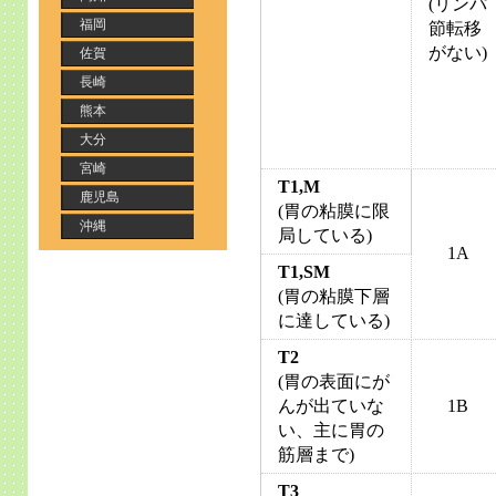
(リンパ
福岡
節転移
がない)
佐賀
長崎
熊本
大分
宮崎
T1,M
鹿児島
(胃の粘膜に限
沖縄
局している)
1A
T1,SM
(胃の粘膜下層
に達している)
T2
(胃の表面にが
んが出ていな
1B
い、主に胃の
筋層まで)
T3