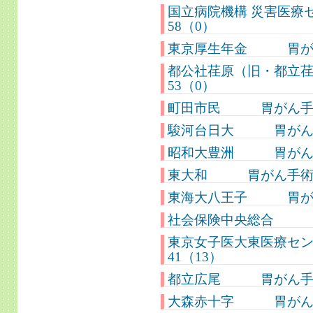
国立病院機構 災害
58（0）
東京厚生年金 胃がん
都公社荏原（旧・都
53（0）
町田市民 胃がん手術
駿河台日大 胃がん手
昭和大豊洲 胃がん手術
東大和 胃がん手術件
東海大八王子 胃がん
社会保険中央総合 胃
東京女子医大東医療
41（13）
都立広尾 胃がん手術
大森赤十字 胃がん手