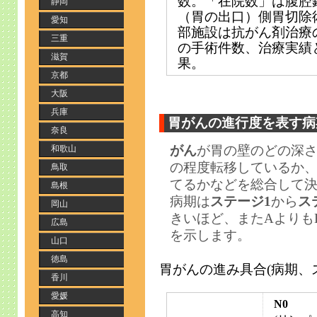
数。「在院数」は腹腔
静岡
（胃の出口）側胃切除
愛知
部施設は抗がん剤治療の
三重
の手術件数、治療実績
滋賀
果。
京都
大阪
兵庫
胃がんの進行度を表す病
奈良
がん
が胃の壁のどの深
和歌山
の程度転移しているか
鳥取
てるかなどを総合して
島根
病期は
ステージ1
から
ス
岡山
きいほど、またAよりも
広島
を示します。
山口
徳島
胃がんの進み具合(病期、
香川
愛媛
N0
高知