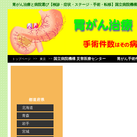
胃がん治療と病院選び【検診・症状・ステージ・手術・転移】
国立病院機構
>>
>>
国立病院機構 災害医療センター 胃がん手術件
トップページ
東京
都道府県
北海道
青森
岩手
宮城