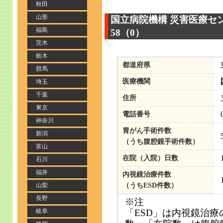
秋田
山形
国立病院機構 災害医
福島
58（0）
茨木
栃木
都道府県
群馬
医療機関
埼玉
千葉
住所
東京
電話番号
神奈川
胃がん手術件数
新潟
（うち腹腔鏡手術件数）
富山
在院（入院）日数
石川
福井
内視鏡治療件数
山梨
（うちESD件数）
長野
※注
岐阜
「ESD」は内視鏡治