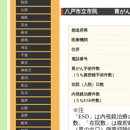
秋田
山形
八戸市立市民 胃がん手
福島
茨木
都道府県
栃木
医療機関
群馬
埼玉
住所
千葉
電話番号
東京
胃がん手術件数
神奈川
（うち腹腔鏡手術件数）
新潟
在院（入院）日数
富山
石川
内視鏡治療件数
福井
（うちESD件数）
山梨
※注
長野
「ESD」は内視鏡治
数。「在院数」は腹腔
岐阜
（胃の出口）側胃切除