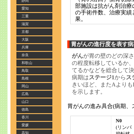
静岡
部施設は抗がん剤治療の
愛知
の手術件数、治療実績
三重
果。
滋賀
京都
大阪
胃がんの進行度を表す病
兵庫
がん
が胃の壁のどの深
奈良
の程度転移しているか
和歌山
てるかなどを総合して
鳥取
病期は
ステージ1
から
ス
島根
きいほど、またAよりも
岡山
を示します。
広島
山口
胃がんの進み具合(病期、
徳島
香川
N0
愛媛
(リンパ
高知
節転移