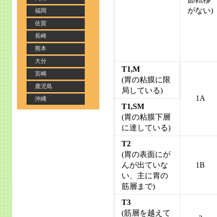
がない)
福岡
佐賀
長崎
熊本
大分
T1,M
宮崎
(胃の粘膜に限
鹿児島
局している)
1A
沖縄
T1,SM
(胃の粘膜下層
に達している)
T2
(胃の表面にが
んが出ていな
1B
い、主に胃の
筋層まで)
T3
(筋層を越えて