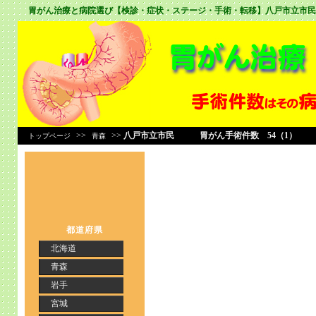
胃がん治療と病院選び【検診・症状・ステージ・手術・転移】
八戸市立市民
>>
>>
八戸市立市民 胃がん手術件数 54（1）
トップページ
青森
都道府県
北海道
青森
岩手
宮城