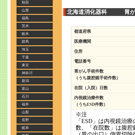
秋田
山形
北海道消化器科 胃がん手
福島
茨木
都道府県
栃木
医療機関
群馬
埼玉
住所
千葉
電話番号
東京
胃がん手術件数
神奈川
（うち腹腔鏡手術件数）
新潟
在院（入院）日数
富山
石川
内視鏡治療件数
福井
（うちESD件数）
山梨
※注
長野
「ESD」は内視鏡治
数。「在院数」は腹腔
岐阜
（胃の出口）側胃切除