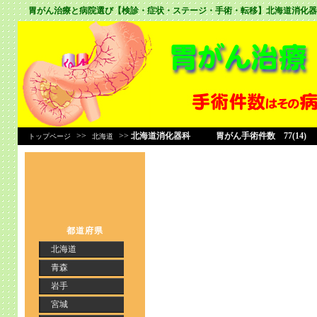
胃がん治療と病院選び【検診・症状・ステージ・手術・転移】
北海道消化器
>>
>>
北海道消化器科 胃がん手術件数 77(14)
トップページ
北海道
都道府県
北海道
青森
岩手
宮城