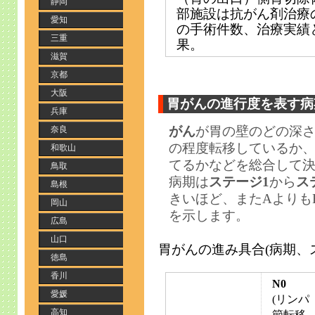
静岡
部施設は抗がん剤治療の
愛知
の手術件数、治療実績
三重
果。
滋賀
京都
大阪
胃がんの進行度を表す病
兵庫
がん
が胃の壁のどの深
奈良
の程度転移しているか
和歌山
てるかなどを総合して
鳥取
病期は
ステージ1
から
ス
島根
きいほど、またAよりも
岡山
を示します。
広島
山口
胃がんの進み具合(病期、
徳島
香川
N0
愛媛
(リンパ
高知
節転移