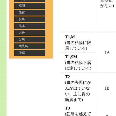
がない)
福岡
佐賀
長崎
熊本
大分
T1,M
宮崎
(胃の粘膜に限
鹿児島
局している)
1A
沖縄
T1,SM
(胃の粘膜下層
に達している)
T2
(胃の表面にが
んが出ていな
1B
い、主に胃の
筋層まで)
T3
(筋層を越えて